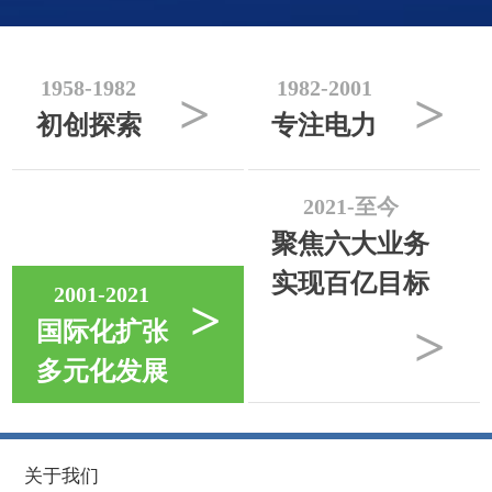
1958-1982
1982-2001
>
>
初创探索
专注电力
2021-至今
聚焦六大业务
实现百亿目标
2001-2021
>
>
国际化扩张
多元化发展
关于我们