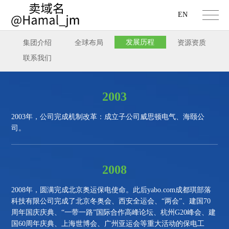
EN
发展历程
集团介绍
全球布局
资源资质
联系我们
2003
2003
年，公司完成机制改革：成立子公司威思顿电气、海颐公
司。
2008
2008
年，圆满完成北京奥运保电使命。此后yabo.com成都琪部落
科技有限公司完成了北京冬奥会、西安全运会、“两会”、建国
70
周年国庆庆典、“一带一路”国际合作高峰论坛、杭州
G20
峰会、建
国
60
周年庆典、上海世博会、广州亚运会等重大活动的保电工