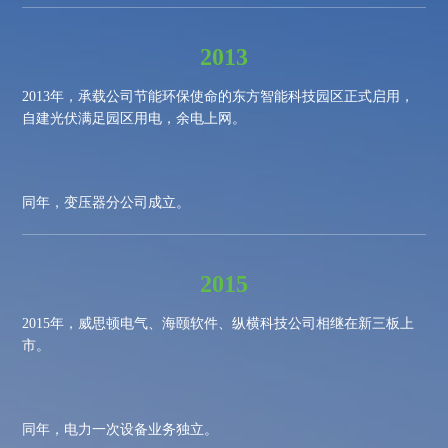
2013
2013
年，承载公司节能环保使命的东方智能科技园区正式启用，
自建光伏满足园区用电，余电上网。
同年，变压器分公司成立。
2015
2015
年，威思顿电气、海颐软件、纵横科技公司相继在新三板上
市。
同年，电力一次设备业务独立。