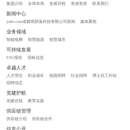
集团介绍
全球布局
发展历程
资源资质
联系我们
新闻中心
yabo.com成都琪部落科技有限公司新闻
媒体聚焦
业务领域
智能电网
智慧能源
智慧城市
可持续发展
ESG报告
招标信息
卓越人才
人才理念
职业成长
校园招聘
社会招聘
博士后工作站
招聘动态
党建护航
党建在线
教育实践
供应链管理
供应链介绍
供应链合作
信息公开